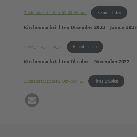
Herunterladen
Kirchennachrichten_02-03_Online
Kirchennachrichten Dezember 2022 – Januar 2023
Herunterladen
KINA_Dez_22-Jan_23
Kirchennachrichten Oktober – November 2022
Herunterladen
Kirchennachrichten_Okt-Nov_22