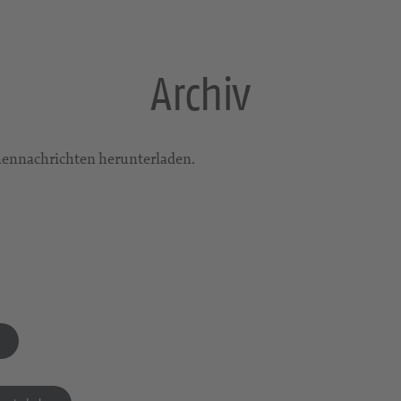
Archiv
hennachrichten herunterladen.
n