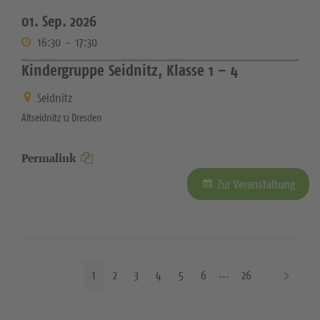
01. Sep. 2026
16:30
-
17:30
Kindergruppe Seidnitz, Klasse 1 – 4
Seidnitz
Altseidnitz 12 Dresden
Permalink
Zur Veranstaltung
N
1
2
3
4
5
6
26
ä
c