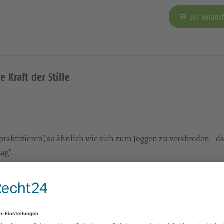
Zur Verans
e Kraft der Stille
aktizieren", so ähnlich wie sich zum Joggen zu verabreden - da
ag".
tille" schweigen wir nach einem kurzen Impuls...
Zur Verans