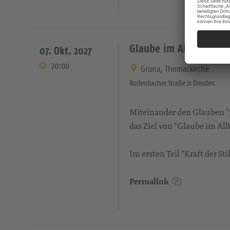
Glaube im Alltag II – 
07. Okt. 2027
20:00
Gruna, Thomaskirche
Bodenbacher Straße 21 Dresden
Miteinander den Glauben "pr
das Ziel von "Glaube im Allt
Im ersten Teil "Kraft der S
Permalink