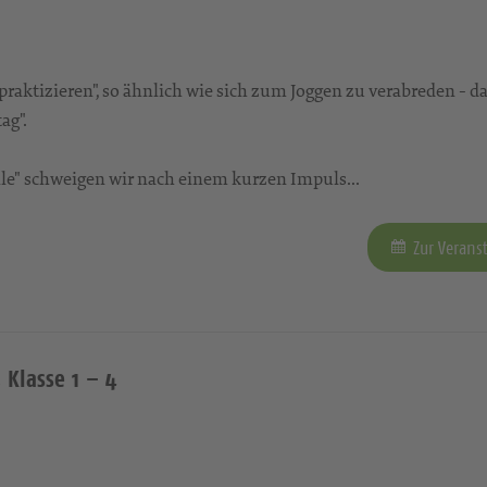
aktizieren", so ähnlich wie sich zum Joggen zu verabreden - da
ag".
tille" schweigen wir nach einem kurzen Impuls...
Zur Verans
 Klasse 1 – 4