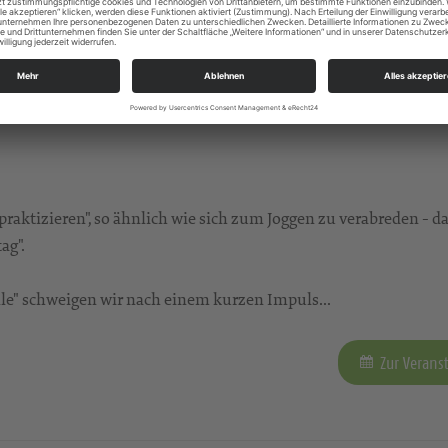
Die Kraft des Wortes
aktizieren", so ähnlich wie sich zum Joggen zu verabreden - da
ag".
tille" schweigen wir nach einem kurzen Impuls...
Zur Verans