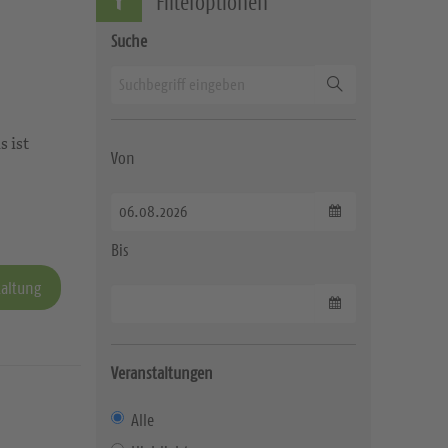
Filteroptionen
Suche
Suchen
s ist
Von
Datum wählen
Bis
taltung
Datum wählen
Veranstaltungen
Alle