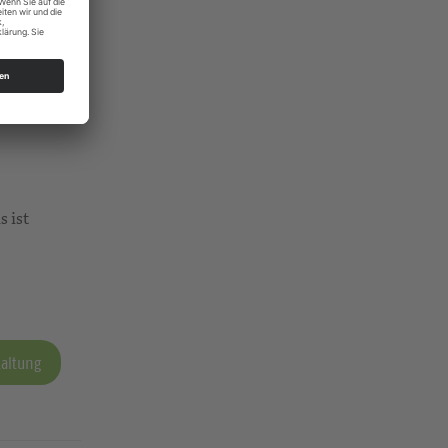
s ist
taltung