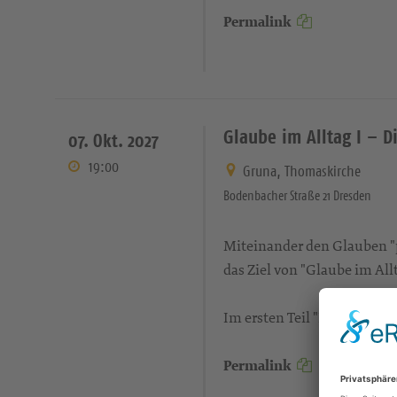
Permalink
Glaube im Alltag I – Di
07. Okt. 2027
19:00
Gruna, Thomaskirche
Bodenbacher Straße 21 Dresden
Miteinander den Glauben "pr
das Ziel von "Glaube im Allt
Im ersten Teil "Kraft der S
Permalink