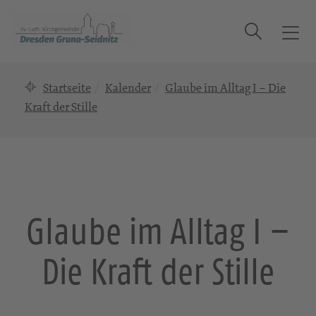
Suche
T
o
g
Startseite
Kalender
Glaube im Alltag I – Die
g
l
Kraft der Stille
e
n
a
v
i
g
Glaube im Alltag I –
a
t
Die Kraft der Stille
i
o
n