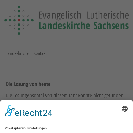
Landeskirche
Kontakt
Die Losung von heute
Die Losungensdatei von diesem Jahr konnte nicht gefunden
werden. Wie das Problem gelöst werden kann, können Sie
hier
nachlesen.
Wir in den sozialen Medien