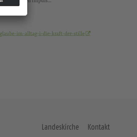
h einem kurzen Impuls...
aube-im-alltag-i-die-kraft-der-stille
Landeskirche
Kontakt