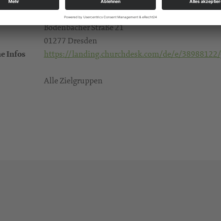
Im ersten Teil "Kraft der Stille" schweigen wir nac
Gruna, Thomaskirche
Bodenbacher Straße 21
01277 Dresden
e Infos
https://landing.churchdesk.com/de/e/38988122/gl
Alle Zielgruppen