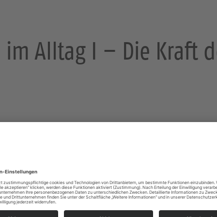
im Alltag I – Die Kraft de
sden
Miteinander den Glauben "praktizieren", so ähnlich
von "Glaube im Alltag".