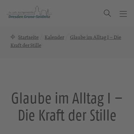
Suche
T
o
g
Startseite
Kalender
Glaube im Alltag I – Die
g
l
Kraft der Stille
e
n
a
v
i
g
Glaube im Alltag I –
a
t
Die Kraft der Stille
i
o
n