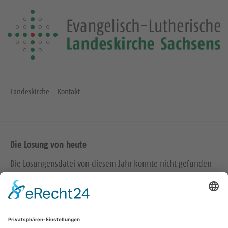
Landeskirche
Kontakt
Die Losung von heute
Die Losungensdatei von diesem Jahr konnte nicht gefunden
werden. Wie das Problem gelöst werden kann, können Sie
hier
nachlesen.
Wir in den sozialen Medien