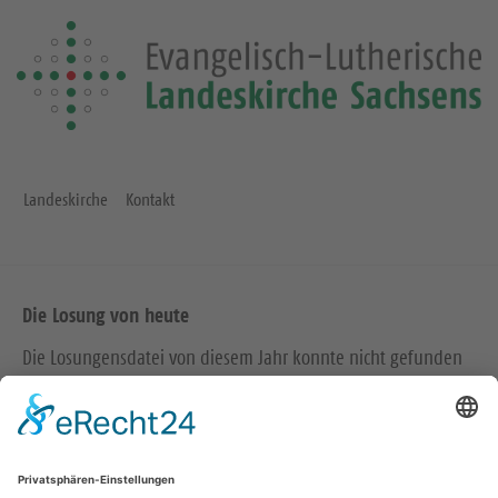
Landeskirche
Kontakt
Die Losung von heute
Die Losungensdatei von diesem Jahr konnte nicht gefunden
werden. Wie das Problem gelöst werden kann, können Sie
hier
nachlesen.
Wir in den sozialen Medien