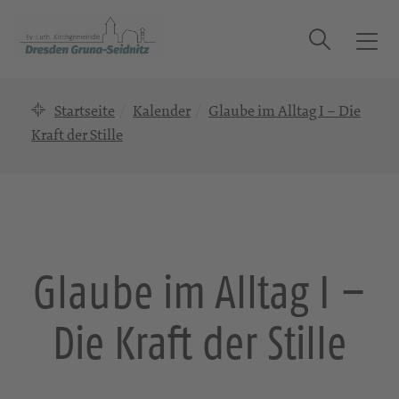
Suche
T
o
g
Startseite
Kalender
Glaube im Alltag I – Die
g
l
Kraft der Stille
e
n
a
v
i
g
Glaube im Alltag I –
a
t
Die Kraft der Stille
i
o
n