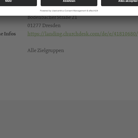
Im ersten Teil "Kraft der Stille" schweigen wir nac
Gruna, Thomaskirche
Bodenbacher Straße 21
01277 Dresden
e Infos
https://landing.churchdesk.com/de/e/41810680/gl
Alle Zielgruppen