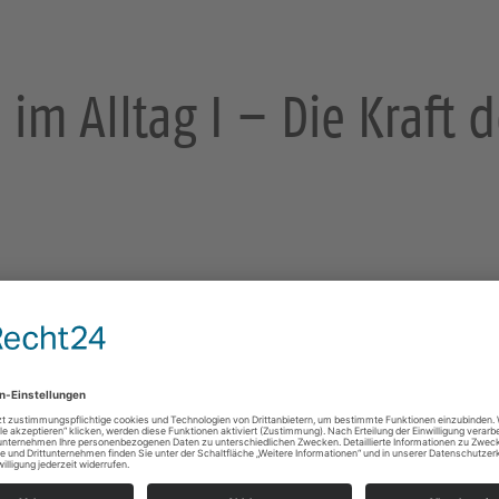
im Alltag I – Die Kraft de
sden
Miteinander den Glauben "praktizieren", so ähnlich
von "Glaube im Alltag".