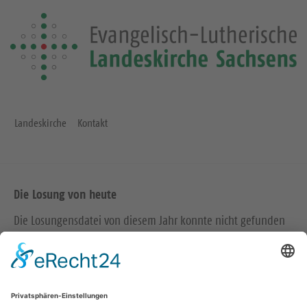
Landeskirche
Kontakt
Die Losung von heute
Die Losungensdatei von diesem Jahr konnte nicht gefunden
werden. Wie das Problem gelöst werden kann, können Sie
hier
nachlesen.
Wir in den sozialen Medien