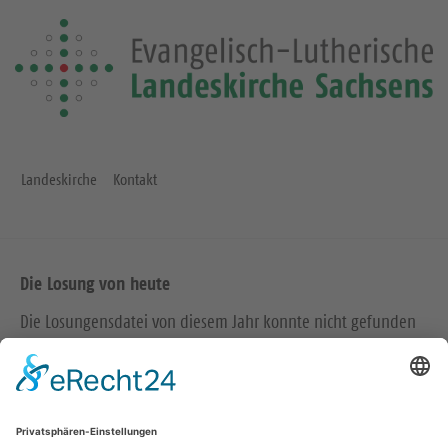
Landeskirche
Kontakt
Die Losung von heute
Die Losungensdatei von diesem Jahr konnte nicht gefunden
werden. Wie das Problem gelöst werden kann, können Sie
hier
nachlesen.
Wir in den sozialen Medien