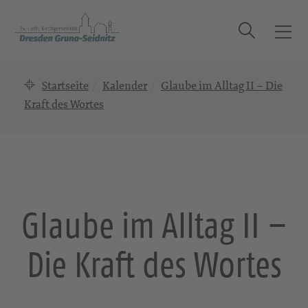
Suche
T
o
g
Startseite
Kalender
Glaube im Alltag II – Die
g
l
Kraft des Wortes
e
n
a
v
i
g
Glaube im Alltag II –
a
t
Die Kraft des Wortes
i
o
n