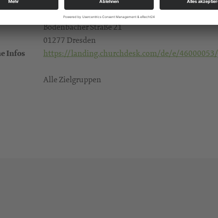
Im ersten Teil "Kraft der Stille" schweigen wir nac
Gruna, Thomaskirche
Bodenbacher Straße 21
01277 Dresden
e Infos
https://landing.churchdesk.com/de/e/46000053/g
Alle Zielgruppen