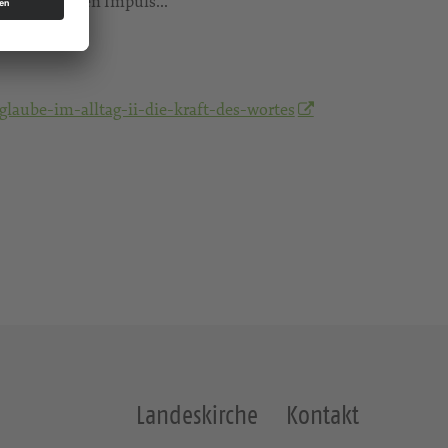
h einem kurzen Impuls...
laube-im-alltag-ii-die-kraft-des-wortes
Landeskirche
Kontakt