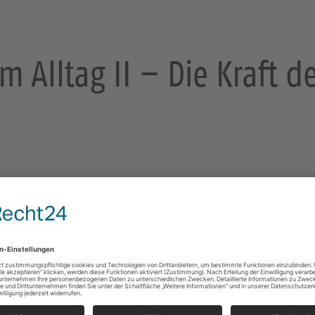
m Alltag II – Die Kraft d
sden
Miteinander den Glauben "praktizieren", so ähnlich
von "Glaube im Alltag".