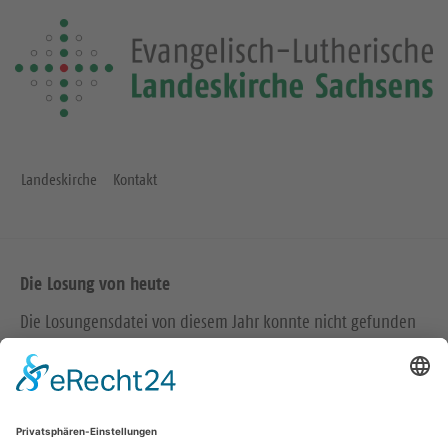
Landeskirche
Kontakt
Die Losung von heute
Die Losungensdatei von diesem Jahr konnte nicht gefunden
werden. Wie das Problem gelöst werden kann, können Sie
hier
nachlesen.
Wir in den sozialen Medien