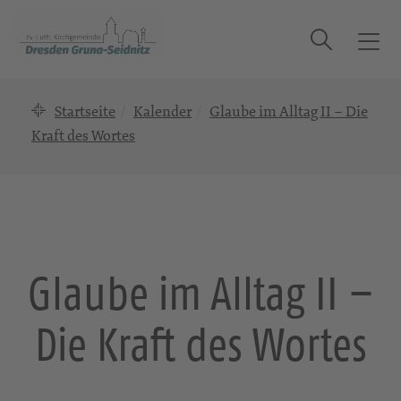
Suche
T
o
g
Startseite
Kalender
Glaube im Alltag II – Die
g
l
Kraft des Wortes
e
n
a
v
i
g
Glaube im Alltag II –
a
t
Die Kraft des Wortes
i
o
n