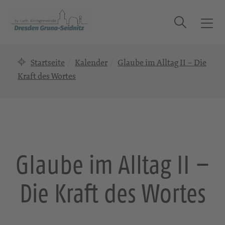
Suche
T
o
g
Startseite
Kalender
Glaube im Alltag II – Die
g
l
Kraft des Wortes
e
n
a
v
i
g
Glaube im Alltag II –
a
t
Die Kraft des Wortes
i
o
n