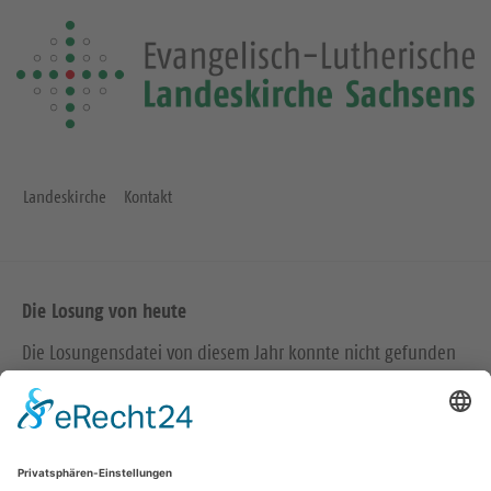
Landeskirche
Kontakt
Die Losung von heute
Die Losungensdatei von diesem Jahr konnte nicht gefunden
werden. Wie das Problem gelöst werden kann, können Sie
hier
nachlesen.
Wir in den sozialen Medien