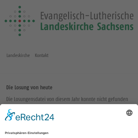
Landeskirche
Kontakt
Die Losung von heute
Die Losungensdatei von diesem Jahr konnte nicht gefunden
werden. Wie das Problem gelöst werden kann, können Sie
hier
nachlesen.
Wir in den sozialen Medien