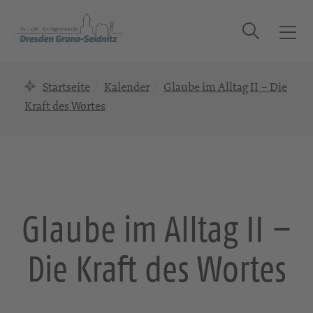
Suche
T
o
g
Startseite
Kalender
Glaube im Alltag II – Die
g
l
Kraft des Wortes
e
n
a
v
i
g
Glaube im Alltag II –
a
t
Die Kraft des Wortes
i
o
n