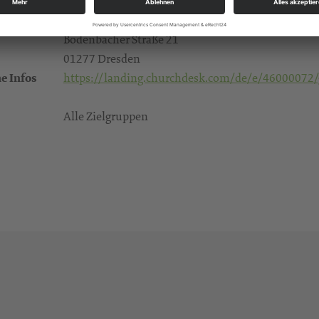
Im ersten Teil "Kraft der Stille" schweigen wir nac
Gruna, Thomaskirche
Bodenbacher Straße 21
01277 Dresden
e Infos
https://landing.churchdesk.com/de/e/46000072/g
Alle Zielgruppen