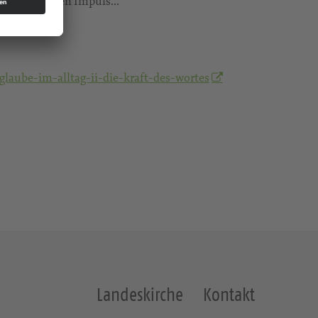
h einem kurzen Impuls...
laube-im-alltag-ii-die-kraft-des-wortes
Landeskirche
Kontakt