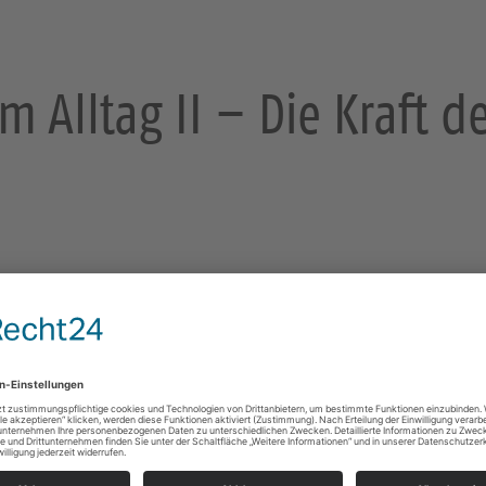
m Alltag II – Die Kraft d
sden
Miteinander den Glauben "praktizieren", so ähnlich
von "Glaube im Alltag".