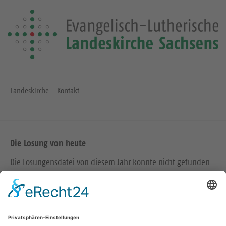
Landeskirche
Kontakt
Die Losung von heute
Die Losungensdatei von diesem Jahr konnte nicht gefunden
werden. Wie das Problem gelöst werden kann, können Sie
hier
nachlesen.
Wir in den sozialen Medien