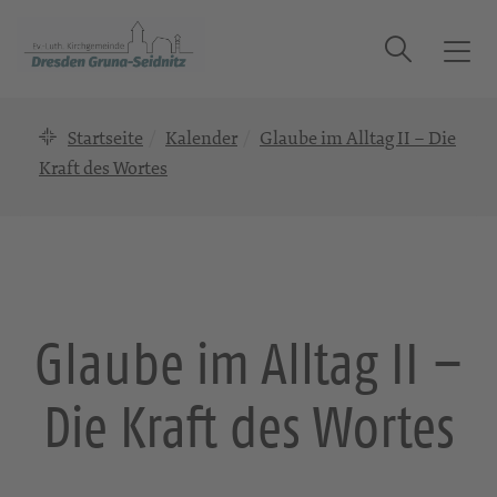
Suche
T
o
g
Startseite
Kalender
Glaube im Alltag II – Die
g
l
Kraft des Wortes
e
n
a
v
i
g
Glaube im Alltag II –
a
t
Die Kraft des Wortes
i
o
n