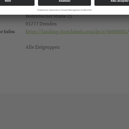
Im ersten Teil "Kraft der Stille" schweigen wir nac
Gruna, Thomaskirche
Bodenbacher Straße 21
01277 Dresden
e Infos
https://landing.churchdesk.com/de/e/46000081/g
Alle Zielgruppen