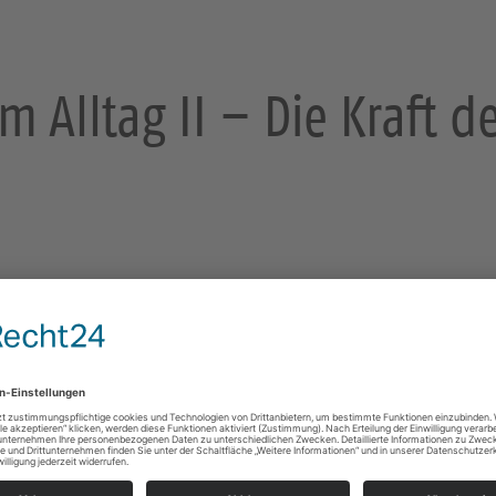
m Alltag II – Die Kraft d
sden
Miteinander den Glauben "praktizieren", so ähnlich
von "Glaube im Alltag".