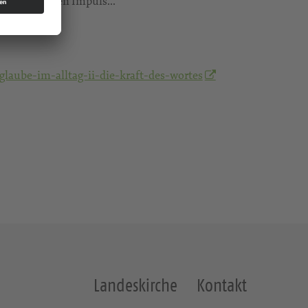
h einem kurzen Impuls...
laube-im-alltag-ii-die-kraft-des-wortes
Landeskirche
Kontakt