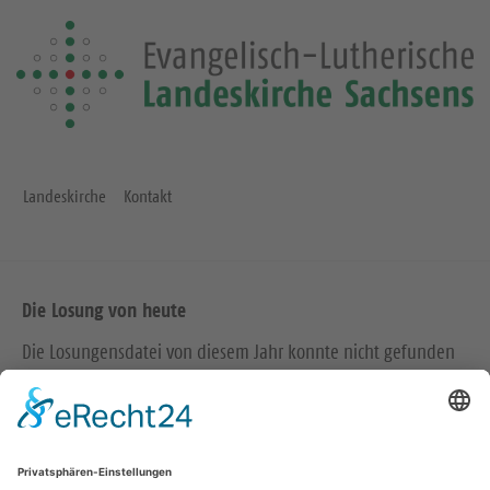
Landeskirche
Kontakt
Die Losung von heute
Die Losungensdatei von diesem Jahr konnte nicht gefunden
werden. Wie das Problem gelöst werden kann, können Sie
hier
nachlesen.
Wir in den sozialen Medien