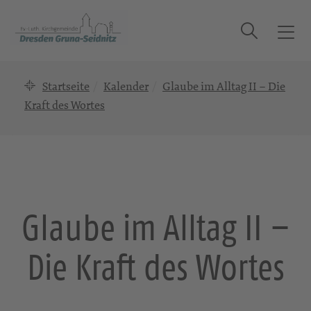
Suche
T
o
g
Startseite
Kalender
Glaube im Alltag II – Die
g
l
Kraft des Wortes
e
n
a
v
i
g
Glaube im Alltag II –
a
t
Die Kraft des Wortes
i
o
n