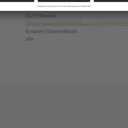
Gruna, Thomaskirche
Bodenbacher Straße 21
01277 Dresden
https://landing.churchdesk.com/de/e/39805070/
Konzerte/Theater/Musik
Alle