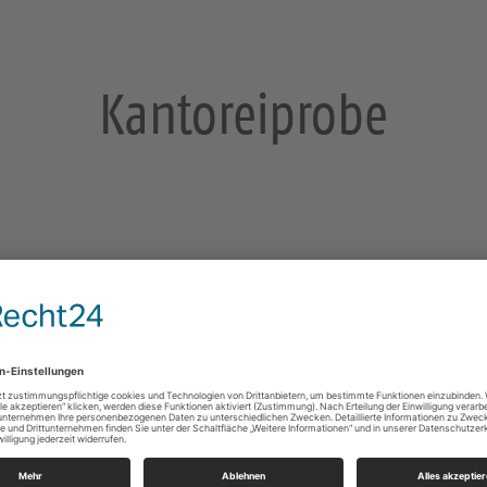
Kantoreiprobe
sden