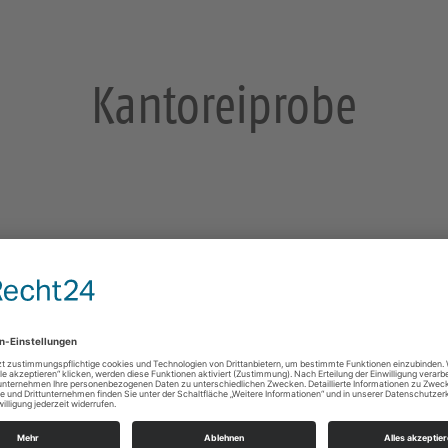
Kantoreiprobe
sden