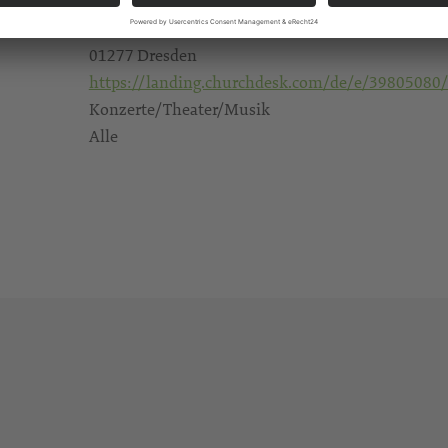
Gruna, Thomaskirche
Bodenbacher Straße 21
01277 Dresden
https://landing.churchdesk.com/de/e/39805080/
Konzerte/Theater/Musik
Alle