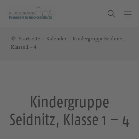
Suche
T
o
g
Startseite
Kalender
Kindergruppe Seidnitz,
g
l
Klasse 1 – 4
e
n
a
v
i
g
Kindergruppe
a
t
Seidnitz, Klasse 1 – 4
i
o
n