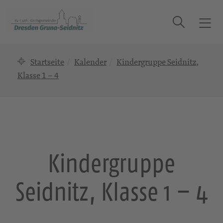
Suche
T
o
g
Startseite
Kalender
Kindergruppe Seidnitz,
g
l
Klasse 1 – 4
e
n
a
v
i
g
Kindergruppe
a
t
Seidnitz, Klasse 1 – 4
i
o
n