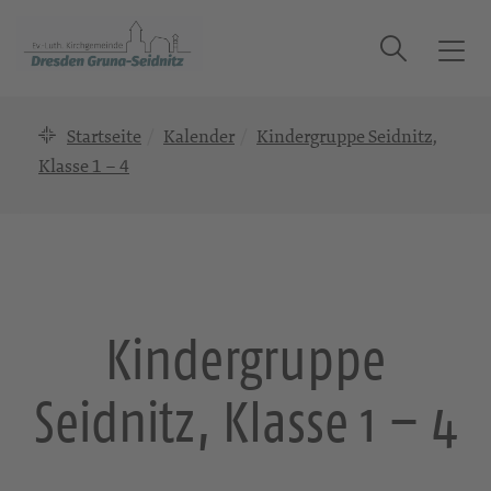
Suche
T
o
g
Startseite
Kalender
Kindergruppe Seidnitz,
g
l
Klasse 1 – 4
e
n
a
v
i
g
Kindergruppe
a
t
Seidnitz, Klasse 1 – 4
i
o
n