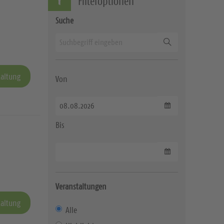
Filteroptionen
Suche
Suchen
taltung
Von
Datum wählen
Bis
Datum wählen
Veranstaltungen
taltung
Alle