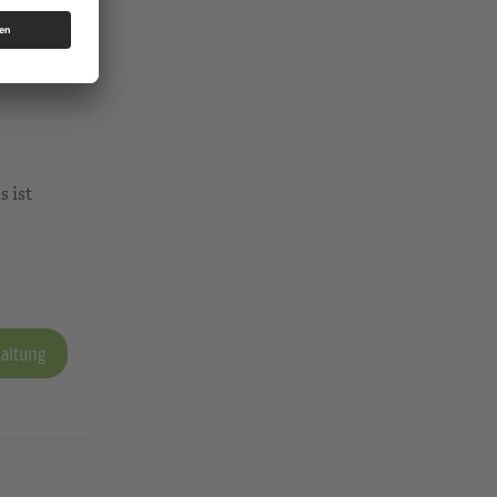
s ist
taltung