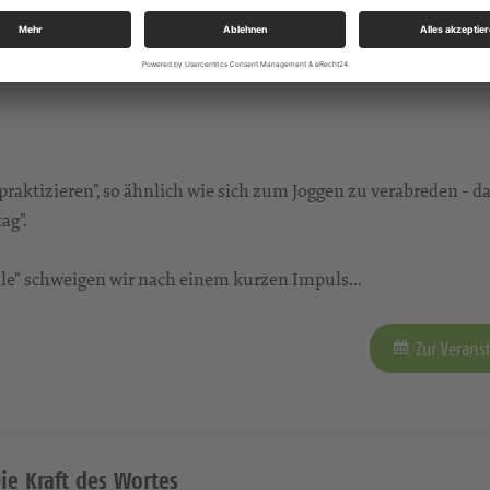
e Kraft der Stille
aktizieren", so ähnlich wie sich zum Joggen zu verabreden - da
ag".
tille" schweigen wir nach einem kurzen Impuls...
Zur Verans
Die Kraft des Wortes