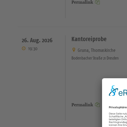
Permalink
Kantoreiprobe
26. Aug. 2026
19:30
Gruna, Thomaskirche
Bodenbacher Straße 21 Dresden
Permalink