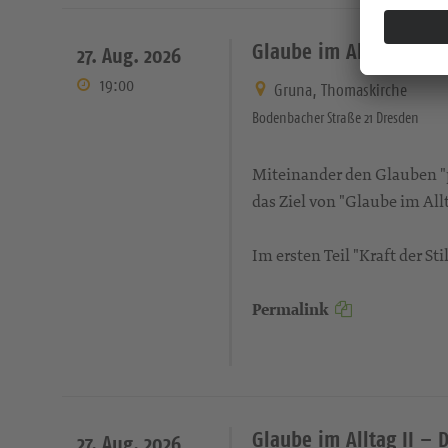
Glaube im Alltag I – Di
27. Aug. 2026
19:00
Gruna, Thomaskirche
Bodenbacher Straße 21 Dresden
Miteinander den Glauben "pr
das Ziel von "Glaube im Allt
Im ersten Teil "Kraft der S
Permalink
Glaube im Alltag II – 
27. Aug. 2026