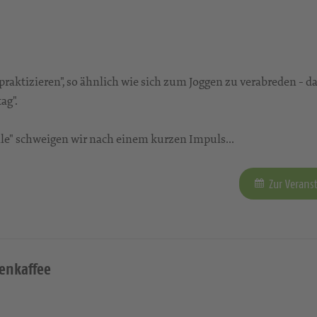
aktizieren", so ähnlich wie sich zum Joggen zu verabreden - da
ag".
tille" schweigen wir nach einem kurzen Impuls...
Zur Verans
henkaffee