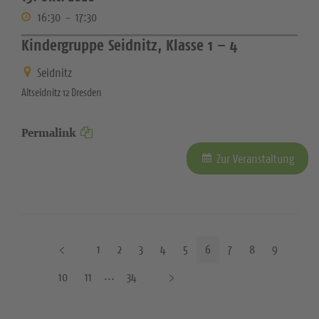
16:30
-
17:30
Kindergruppe Seidnitz, Klasse 1 – 4
Seidnitz
Altseidnitz 12 Dresden
Permalink
Zur Veranstaltung
V
1
2
3
4
5
6
7
8
9
o
N
10
11
34
r
ä
h
c