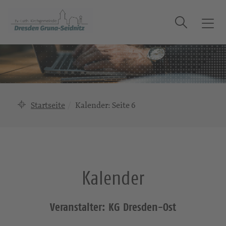
Suche
T
o
g
g
l
e
n
Startseite
Kalender
: Seite 6
a
v
i
g
a
Kalender
t
i
o
Veranstalter: KG Dresden-Ost
n